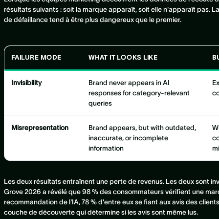
résultats suivants : soit la marque apparaît, soit elle n'apparaît pas. 
de défaillance tend à être plus dangereux que le premier.
FAILURE MODE
WHAT IT LOOKS LIKE
B
Invisibility
Brand never appears in AI
Ex
responses for category-relevant
co
queries
Misrepresentation
Brand appears, but with outdated,
Wr
inaccurate, or incomplete
co
information
m
Les deux résultats entraînent une perte de revenus. Les deux sont invi
Grove 2026 a révélé que 98 % des consommateurs vérifient une mar
recommandation de l'IA, 78 % d'entre eux se fiant aux avis des clients
couche de découverte qui détermine si les avis sont même lus.