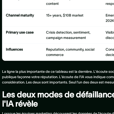
content
resp
Channel maturity
15+ years, $10B market
Emer
2024
Primary use case
Crisis detection, sentiment,
Visib
campaign measurement
disc
Influences
Reputation, community, social
Consi
commerce
deci
La ligne la plus importante de ce tableau est la dernière. L'écoute s
publique façonne votre réputation. L'écoute de l'IA vous indique co
considération. Les deux sont importants. Seul l'un des deux est mesu
Les deux modes de défaillance
l'IA révèle
Lorsque les équipes marketing découvrent les données de l'écoute de l