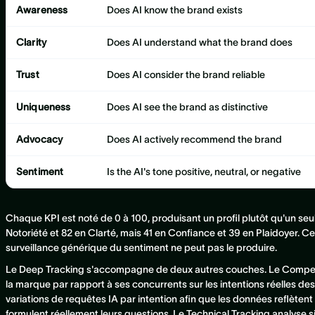
Awareness
Does AI know the brand exists
Clarity
Does AI understand what the brand does
Trust
Does AI consider the brand reliable
Uniqueness
Does AI see the brand as distinctive
Advocacy
Does AI actively recommend the brand
Sentiment
Is the AI's tone positive, neutral, or negative
Chaque KPI est noté de 0 à 100, produisant un profil plutôt qu'un seu
Notoriété et 82 en Clarté, mais 41 en Confiance et 39 en Plaidoyer. Cet
surveillance générique du sentiment ne peut pas le produire.
Le Deep Tracking s'accompagne de deux autres couches. Le Competiti
la marque par rapport à ses concurrents sur les intentions réelles 
variations de requêtes IA par intention afin que les données reflète
formulent réellement leurs questions. Le Technical Tracking analyse si